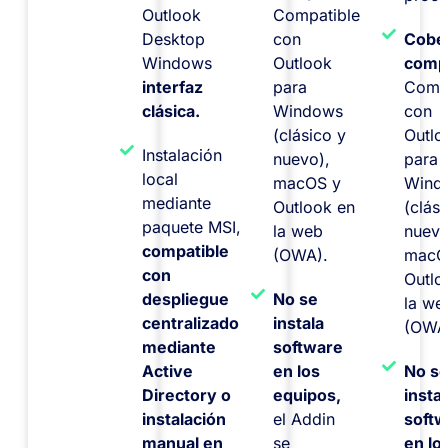
Outlook
Compatible
Desktop
con
Cobe
Windows
Outlook
compl
interfaz
para
Compa
clásica.
Windows
con
(clásico y
Outlo
Instalación
nuevo),
para
local
macOS y
Wind
mediante
Outlook en
(clás
paquete MSI,
la web
nuevo
compatible
(OWA).
macO
con
Outlo
despliegue
No se
la we
centralizado
instala
(OWA
mediante
software
Active
en los
No s
Directory o
equipos,
insta
instalación
el Addin
soft
manual en
se
en lo