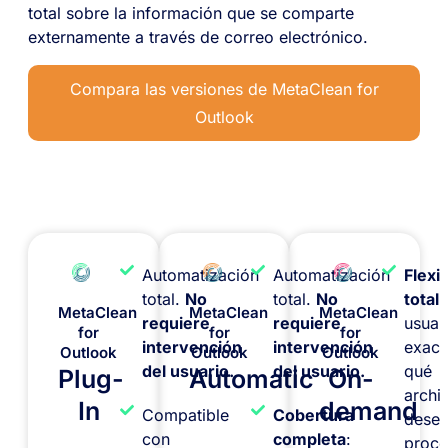
total sobre la información que se comparte
externamente a través de correo electrónico.
Compara las versiones de MetaClean for
Outlook
Automatización
Automatización
Flexib
total.
No
total.
No
total,
MetaClean
MetaClean
MetaClean
requiere
requiere
usuar
for
for
for
intervención
intervención
exact
Outlook
Outlook
Outlook
del usuario.
del usuario.
qué
Plug-
Automatic
On-
archi
In
demand
Compatible
Cobertura
dese
con
completa
:
proce