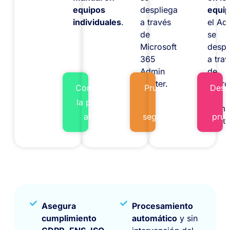
equipos
despliega
equip
individuales
.
a través
el Ad
de
se
Microsoft
despl
365
a tra
Admin
de
Center.
Micro
Comienza
Pruébalo
Desp
365
la prueba
en
Admi
ahora
segundos
prué
Cente
Asegura
Procesamiento
cumplimiento
automático
y sin