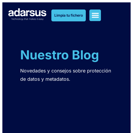
Limpia tu fichero
Soluciones MetaClean
Soluciones MetaOlvido
Nuestro Blog
Novedades y consejos sobre protección
de datos y metadatos.