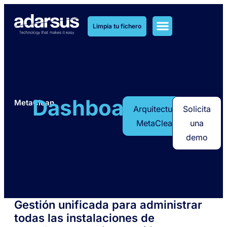
Limpia tu fichero
Soluciones MetaClean
Soluciones MetaOlvido
Dashboard
MetaClean
Arquitectura
Solicita
MetaClean
una
demo
Gestión unificada para administrar
todas las instalaciones de