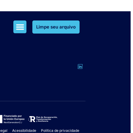
Limpe seu arquivo
Soluções MetaClean
Soluções MetaOlvido
legal
Acessibilidade
Política de privacidade