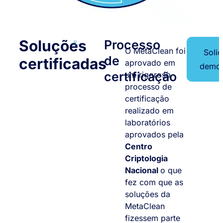
Soluções
Processo
O MetaClean foi
Solic
de
certificadas
aprovado em
demon
certificação
um rigoroso
processo de
certificação
realizado em
laboratórios
aprovados pela
Centro
Criptologia
Nacional
o que
fez com que as
soluções da
MetaClean
fizessem parte